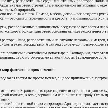
ые иглу, расположенные среди заснеженных просторов Лаплан
 Архитектура отеля стремится к максимальной интеграции с окр
рктической природой.
во изо льда и снега. Номера, мебель, декор – все создается рука
hotel — это символ временности и красоты, напоминающий о сил
и», расположенные в живописном лесу, позволяют гостям насл
от комфорта. Концепция отеля основана на идее экологичного т
ресторан Ithaa, расположенный на глубине нескольких метров, 
ифов и экзотических рыб. Архитектурное чудо, позволяющее вз
врированном византийском монастыре в Каппадокии, этот отель
анивших свою историческую аутентичность. Гармоничное сочет
в мир фантазий и приключений
длагая гостям не просто ночлег, а целое приключение, погруж
го отеля в Берлине – это произведение искусства, созданное х
той комнате, клетке, зеркальном лабиринте или гробу. Отель п
тазии.
тоящий на взлетной полосе аэропорта Арланда, предлагает гос
или простом хостеле. Отель для тех, кто мечтает о полетах и п