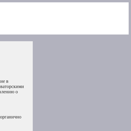
ие в
оваторскими
влению о
 органично