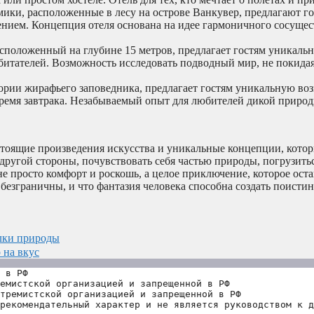
ики, расположенные в лесу на острове Ванкувер, предлагают г
ением. Концепция отеля основана на идее гармоничного сосуще
сположенный на глубине 15 метров, предлагает гостям уникаль
итателей. Возможность исследовать подводный мир, не покида
ории жирафьего заповедника, предлагает гостям уникальную во
ремя завтрака. Незабываемый опыт для любителей дикой природ
астоящие произведения искусства и уникальные концепции, котор
другой стороны, почувствовать себя частью природы, погрузить
е просто комфорт и роскошь, а целое приключение, которое оста
безграничны, и что фантазия человека способна создать поисти
лки природы
 на вкус
 в РФ
емистской организацией и запрещенной в РФ
тремистской организацией и запрещенной в РФ 
рекомендательный характер и не является руководством к д