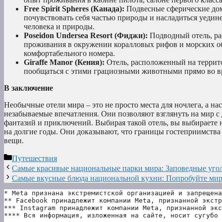
Free Spirit Spheres (Канада):
Подвесные сферические дом
почувствовать себя частью природы и насладиться уедин
человека и природы.
Poseidon Undersea Resort (Фиджи):
Подводный отель, ра
проживания в окружении коралловых рифов и морских об
комфортабельного номера.
Giraffe Manor (Кения):
Отель, расположенный на террит
пообщаться с этими грациозными животными прямо во в
В заключение
Необычные отели мира – это не просто места для ночлега, а н
незабываемые впечатления. Они позволяют взглянуть на мир с 
фантазий и приключений. Выбирая такой отель, вы выбираете н
на долгие годы. Они доказывают, что границы гостеприимства 
вещи.
Рубрики
Путешествия
Самые красивые национальные парки мира: Заповедные уго
Самые вкусные блюда национальной кухни: Попробуйте мир
* Meta признана экстремистской организацией и запрещена
** Facebook принадлежит компании Meta, признанной экстр
*** Instagram принадлежит компании Meta, признанной экс
**** Вся информация, изложенная на сайте, носит сугубо 