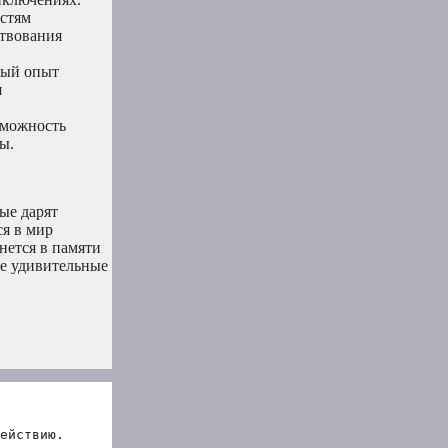
остям
ствования
ный опыт
я
зможность
ы.
ые дарят
ся в мир
нется в памяти
не удивительные
ействию.