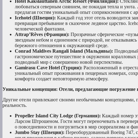
Hotel Kakslauttanen Arctic Resort (Финляндия):
Стеклянн
любоваться северным сиянием, не покидая тепла и уюта.
предлагая гостям уникальный опыт соприкосновения с а
Icehotel (Швеция):
Каждый год этот отель возводится зано
превращая пребывание в сказочное ледяное царство. Ice
человеческой фантазии.
Attrap’Rêves (Франция):
Прозрачные сферические «пузыр
звездным небом и единением с природой, не отказываясь 
бережного отношения к окружающей среде.
Conrad Maldives Rangali Island (Мальдивы):
Подводный 
гастрономическое путешествие в окружении коралловых р
подводный мир с совершенно новой перспективы.
Gamirasu Cave Hotel (Турция):
Расположенный в отреста
уникальный опыт проживания в пещерных номерах, сохр
комфорта создает неповторимую атмосферу.
Уникальные концепции: Отели, предлагающие погружение 
Другие отели привлекают своими необычными концепциями, пре
реальность.
Propeller Island City Lodge (Германия):
Каждый номер это
Ларсом Штрошеном. Гости могут переночевать в переверну
о повседневности и погрузиться в мир сюрреализма и фан
Jumbo Stay (Швеция):
Переоборудованный Boeing 747, с
опыт проживания в кабине пилота, салоне первого класса 