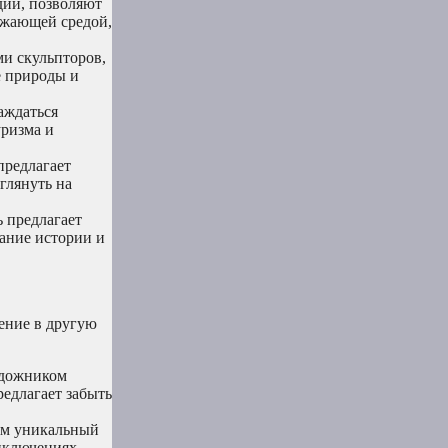
дии, позволяют
ужающей средой,
ми скульпторов,
е природы и
аждаться
уризма и
предлагает
глянуть на
 предлагает
ание истории и
ение в другую
удожником
редлагает забыть
тям уникальный
риключениях.