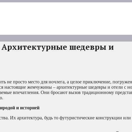
 Архитектурные шедевры и
ть не просто место для ночлега, а целое приключение, погружен
ся настоящие жемчужины – архитектурные шедевры и отели с н
аемые впечатления. Они бросают вызов традиционному предста
о.
риродой и историей
тва. Их архитектура, будь то футуристические конструкции или