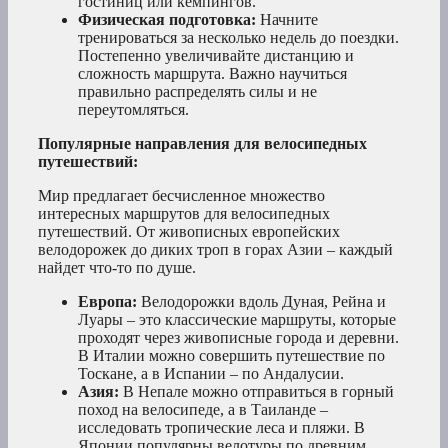
гостиниц или кемпингов.
Физическая подготовка:
Начните
тренироваться за несколько недель до поездки.
Постепенно увеличивайте дистанцию и
сложность маршрута. Важно научиться
правильно распределять силы и не
переутомляться.
Популярные направления для велосипедных
путешествий:
Мир предлагает бесчисленное множество
интересных маршрутов для велосипедных
путешествий. От живописных европейских
велодорожек до диких троп в горах Азии – каждый
найдет что-то по душе.
Европа:
Велодорожки вдоль Дуная, Рейна и
Луары – это классические маршруты, которые
проходят через живописные города и деревни.
В Италии можно совершить путешествие по
Тоскане, а в Испании – по Андалусии.
Азия:
В Непале можно отправиться в горный
поход на велосипеде, а в Таиланде –
исследовать тропические леса и пляжи. В
Японии популярны велотуры по древним