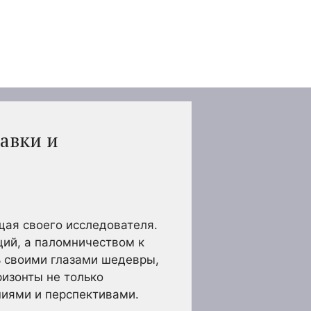
тавки и
щая своего исследователя.
ций, а паломничеством к
ь своими глазами шедевры,
ризонты не только
ниями и перспективами.