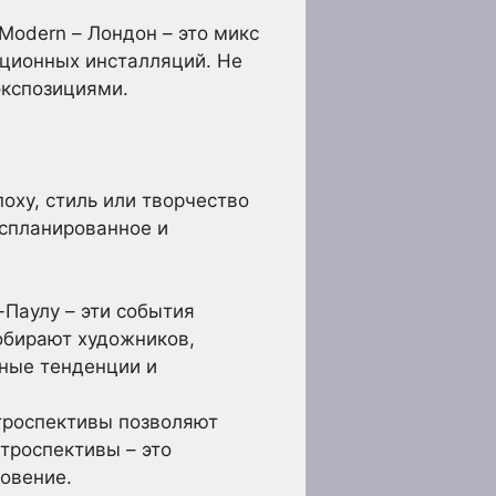
Modern – Лондон – это микс
ационных инсталляций. Не
экспозициями.
оху, стиль или творчество
 спланированное и
Паулу – эти события
обирают художников,
ьные тенденции и
троспективы позволяют
троспективы – это
новение.