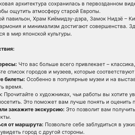
ковая архитектура сохранилась в первозданном виде
бы ощутить атмосферу старой Европы.
й павильон, Храм Киёмидзу-дэра, Замок Нидзё – Ки
 гармония и минимализм достигают совершенства. Зд
ся в мир японской культуры.
твия:
ересы:
Что вас больше всего привлекает – классика
ьте список городов и музеев, которые соответствую
е билеты:
Особенно в популярные музеи и на выстав
ть время.
:
Прочитайте о художниках, чьи работы вы хотите ув
осетить. Это поможет вам лучше понять и оценить 
или закажите экскурсию:
Это позволит вам получит
кты.
ься от маршрута:
Позвольте себе заблудиться в узких
увидеть город с другой стороны.