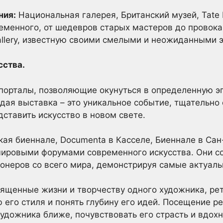
ния:
Национальная галерея, Британский музей, Tate 
ременного, от шедевров старых мастеров до провок
allery, известную своими смелыми и неожиданными 
сства.
порталы, позволяющие окунуться в определенную эп
дая выставка – это уникальное событие, тщательно
дставить искусство в новом свете.
ая биеннале, Documenta в Касселе, Биеннале в Сан-
ировыми форумами современного искусства. Они с
ионеров со всего мира, демонстрируя самые актуал
ященные жизни и творчеству одного художника, ре
его стиля и понять глубину его идей. Посещение ре
удожника ближе, почувствовать его страсть и вдох