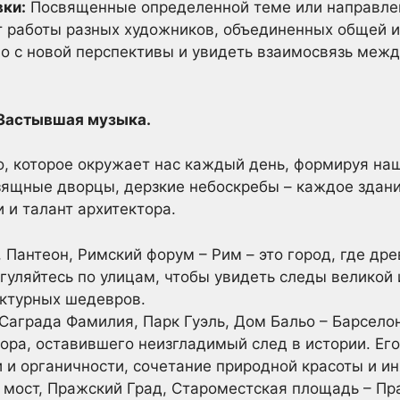
ки:
Посвященные определенной теме или направле
 работы разных художников, объединенных общей и
во с новой перспективы и увидеть взаимосвязь меж
Застывшая музыка.
во, которое окружает нас каждый день, формируя на
зящные дворцы, дерзкие небоскребы – каждое здан
 и талант архитектора.
 Пантеон, Римский форум – Рим – это город, где др
гуляйтесь по улицам, чтобы увидеть следы великой
ктурных шедевров.
Саграда Фамилия, Парк Гуэль, Дом Бальо – Барселона
ора, оставившего неизгладимый след в истории. Его
 и органичности, сочетание природной красоты и и
мост, Пражский Град, Староместская площадь – Праг