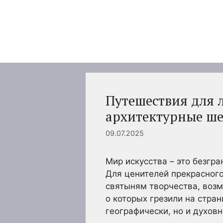
Перейти
к
содержимому
Путешествия для л
архитектурные ш
09.07.2025
Мир искусства – это безгр
Для ценителей прекрасного
святыням творчества, возм
о которых грезили на стран
географически, но и духов