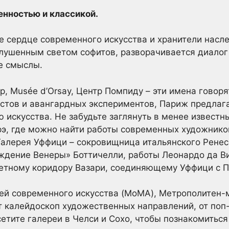
енностью и классикой.
е сердце современного искусства и хранители насл
глушенным светом софитов, разворачивается диалог
е смыслы.
р, Musée d’Orsay, Центр Помпиду – эти имена говоря
стов и авангардных экспериментов, Париж предлаг
 искусства. Не забудьте заглянуть в менее известн
рэ, где можно найти работы современных художнико
алерея Уффици – сокровищница итальянского Ренес
ждение Венеры» Боттичелли, работы Леонардо да В
ретному коридору Вазари, соединяющему Уффици с П
й современного искусства (MoMA), Метрополитен-м
 калейдоскоп художественных направлений, от поп-
етите галереи в Челси и Сохо, чтобы познакомитьс