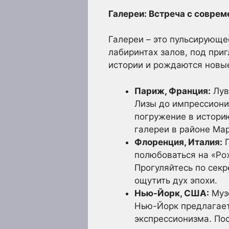
Галереи: Встреча с соврем
Галереи – это пульсирующе
лабиринтах залов, под при
истории и рождаются новы
Париж, Франция:
Лув
Лизы до импрессиони
погружение в историю
галереи в районе Ма
Флоренция, Италия:
Г
полюбоваться на «Ро
Прогуляйтесь по сек
ощутить дух эпохи.
Нью-Йорк, США:
Музе
Нью-Йорк предлагает
экспрессионизма. Пос