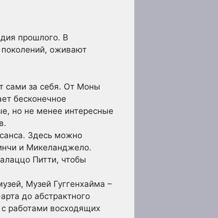
едия прошлого. В
 поколений, оживают
т сами за себя. От Моны
ает бесконечное
ые, но не менее интересные
в.
санса. Здесь можно
инчи и Микеланджело.
алаццо Питти, чтобы
узей, Музей Гуггенхайма –
арта до абстрактного
я с работами восходящих