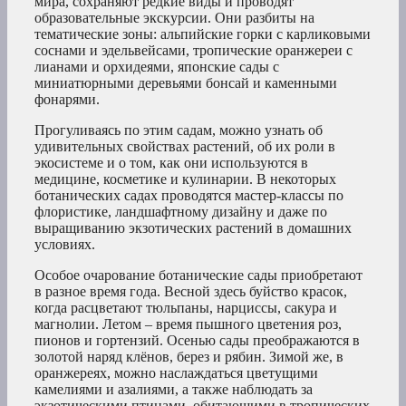
мира, сохраняют редкие виды и проводят
образовательные экскурсии. Они разбиты на
тематические зоны: альпийские горки с карликовыми
соснами и эдельвейсами, тропические оранжереи с
лианами и орхидеями, японские сады с
миниатюрными деревьями бонсай и каменными
фонарями.
Прогуливаясь по этим садам, можно узнать об
удивительных свойствах растений, об их роли в
экосистеме и о том, как они используются в
медицине, косметике и кулинарии. В некоторых
ботанических садах проводятся мастер-классы по
флористике, ландшафтному дизайну и даже по
выращиванию экзотических растений в домашних
условиях.
Особое очарование ботанические сады приобретают
в разное время года. Весной здесь буйство красок,
когда расцветают тюльпаны, нарциссы, сакура и
магнолии. Летом – время пышного цветения роз,
пионов и гортензий. Осенью сады преображаются в
золотой наряд клёнов, берез и рябин. Зимой же, в
оранжереях, можно наслаждаться цветущими
камелиями и азалиями, а также наблюдать за
экзотическими птицами, обитающими в тропических