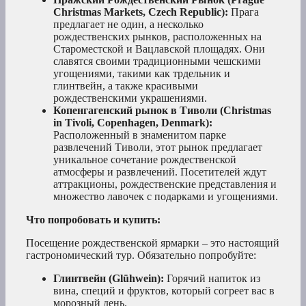
Christmas Markets, Czech Republic):
Прага
предлагает не один, а несколько
рождественских рынков, расположенных на
Староместской и Вацлавской площадях. Они
славятся своими традиционными чешскими
угощениями, такими как трдельник и
глинтвейн, а также красивыми
рождественскими украшениями.
Копенгагенский рынок в Тиволи (Christmas
in Tivoli, Copenhagen, Denmark):
Расположенный в знаменитом парке
развлечений Тиволи, этот рынок предлагает
уникальное сочетание рождественской
атмосферы и развлечений. Посетителей ждут
аттракционы, рождественские представления и
множество лавочек с подарками и угощениями.
Что попробовать и купить:
Посещение рождественской ярмарки – это настоящий
гастрономический тур. Обязательно попробуйте:
Глинтвейн (Glühwein):
Горячий напиток из
вина, специй и фруктов, который согреет вас в
морозный день.