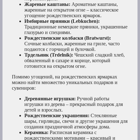
Жареные каштаны:
Ароматные каштаны,
жаренные на открытом огне – классическое
угощение рождественских ярмарок.
Имбирные пряники (Lebkuchen):
Традиционные немецкие пряники, украшенные
глазурью и специями.
Рождественские колбаски (Bratwurst):
Сочные колбаски, жаренные на гриле, часто
подаются с горчицей и булочкой.
Трдельник (Trdelník):
Чешский сладкий хлеб,
обваленный в сахаре и корице, который
готовится на открытом огне.
Помимо угощений, на рождественских ярмарках
можно найти множество уникальных подарков и
сувениров:
Деревянные игрушки:
Ручной работы
игрушки из дерева – прекрасный подарок для
детей и взрослых.
Рождественские украшения:
Стеклянные
шары, гирлянды, свечи и другие украшения для
создания праздничной атмосферы дома.
Керамика:
Расписная керамика с
рождественскими мотивами – красивый и