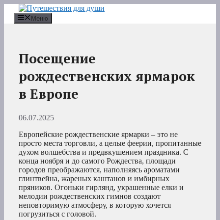
Перейти
к
Меню
содержимому
Посещение
рождественских ярмарок
в Европе
06.07.2025
Европейские рождественские ярмарки – это не
просто места торговли, а целые феерии, пропитанные
духом волшебства и предвкушением праздника. С
конца ноября и до самого Рождества, площади
городов преображаются, наполняясь ароматами
глинтвейна, жареных каштанов и имбирных
пряников. Огоньки гирлянд, украшенные елки и
мелодии рождественских гимнов создают
неповторимую атмосферу, в которую хочется
погрузиться с головой.