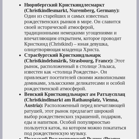
Нюрнбергский Кристкиндлесмаркт
(Christkindlesmarkt, Nuremberg, Germany):
Один из старейших и самых известных
рождественских рынков в мире. Он славится
своей исторической атмосферой,
традиционными немецкими угощениями и
впечатляющим открытием, которое проводит
Кристкинд (Christkind) – юная девушка,
олицетворяющая младенца Христа.
Страсбургский Кристкиндльмарк
(Christkindelsmärik, Strasbourg, France):
Этот
рынок, расположенный в столице Эльзаса,
известен как «столица Рождества». Он
привлекает посетителей своими живописными
домиками, эльзасскими деликатесами и особой
рождественской атмосферой.
Венский Кристкиндльмаркт ам Ратхаусплац
(Christkindlmarkt am Rathausplatz, Vienna,
Austria):
Расположенный перед впечатляющей
ратушей, этот рынок предлагает широкий
выбор рождественских украшений, подарков,
еды и напитков. Особой популярностью
пользуется каток, на котором можно покататься
под рождественскую музыку.
Пражский Рождественский Рынок (Prague