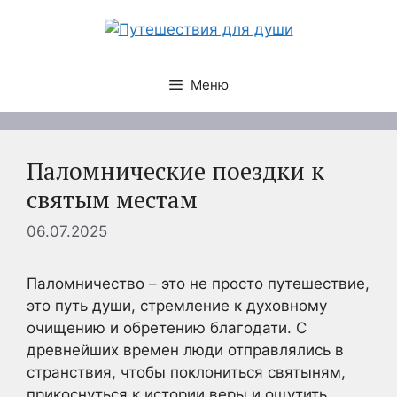
Перейти
к
содержимому
Меню
Паломнические поездки к
святым местам
06.07.2025
Паломничество – это не просто путешествие,
это путь души, стремление к духовному
очищению и обретению благодати. С
древнейших времен люди отправлялись в
странствия, чтобы поклониться святыням,
прикоснуться к истории веры и ощутить