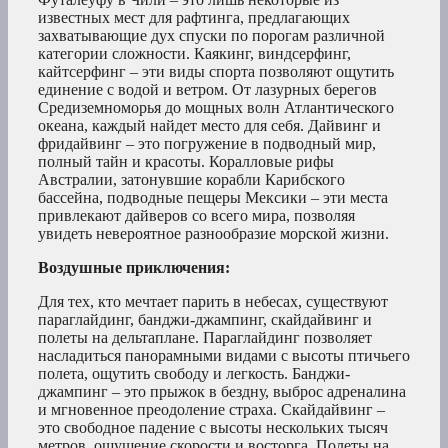
известных мест для рафтинга, предлагающих
захватывающие дух спуски по порогам различной
категории сложности. Каякинг, виндсерфинг,
кайтсерфинг – эти виды спорта позволяют ощутить
единение с водой и ветром. От лазурных берегов
Средиземноморья до мощных волн Атлантического
океана, каждый найдет место для себя. Дайвинг и
фридайвинг – это погружение в подводный мир,
полный тайн и красоты. Коралловые рифы
Австралии, затонувшие корабли Карибского
бассейна, подводные пещеры Мексики – эти места
привлекают дайверов со всего мира, позволяя
увидеть невероятное разнообразие морской жизни.
Воздушные приключения:
Для тех, кто мечтает парить в небесах, существуют
параглайдинг, банджи-джампинг, скайдайвинг и
полеты на дельтаплане. Параглайдинг позволяет
насладиться панорамными видами с высоты птичьего
полета, ощутить свободу и легкость. Банджи-
джампинг – это прыжок в бездну, выброс адреналина
и мгновенное преодоление страха. Скайдайвинг –
это свободное падение с высоты нескольких тысяч
метров, ощущение скорости и восторга. Полеты на