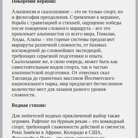
Покорение вершин:
Альпинизм и скалолазание – это не только спорт, но
и философия преодоления. Стремление к вершине,
борьба с гравитацией и стихией, ощущение победы
после покорения сложного маршрута – все это
привлекает альпинистов со всего мира. Гималаи,
Анды, Альпы – эти горные системы предлагают
маршруты различной сложности, от базовых
восхождений до сложнейших экспедиций,
требующих серьезной подготовки и опыта.
Скалолазание же, в свою очередь, может быть как
самостоятельным видом спорта, так и частью
альпинистской подготовки. От отвесных скал
Таиланда до гранитных массивов Йосемитского
национального парка, мир предлагает бесчисленное
количество мест для лазания разного уровня
сложности.
Водная стихия:
Для любителей водных приключений выбор также
огромен. Рафтинг по бурным рекам – это командный
спорт, требующий слаженности действий и смелости.
Реки Замбези в Африке, Колорадо в США,
Футалеуфу в Чили – это лишь некоторые из