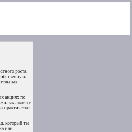
стного роста.
собственную.
ительных
их акциях по
пожилых людей в
ти практически
ад, который ты
ка или