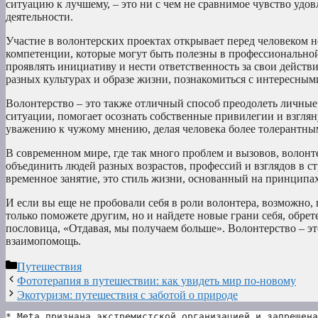
ситуацию к лучшему, – это ни с чем не сравнимое чувство уд
деятельности.
Участие в волонтерских проектах открывает перед человеком 
компетенции, которые могут быть полезны в профессиональной
проявлять инициативу и нести ответственность за свои действи
разных культурах и образе жизни, познакомиться с интересны
Волонтерство – это также отличный способ преодолеть личные
ситуации, помогает осознать собственные привилегии и взглян
уважению к чужому мнению, делая человека более толерантны
В современном мире, где так много проблем и вызовов, волонт
объединить людей разных возрастов, профессий и взглядов в с
временное занятие, это стиль жизни, основанный на принципа
И если вы еще не пробовали себя в роли волонтера, возможно, 
только поможете другим, но и найдете новые грани себя, обрет
пословица, «Отдавая, мы получаем больше». Волонтерство – это
взаимопомощь.
Рубрики
Путешествия
Фототерапия в путешествии: как увидеть мир по-новому
Экотуризм: путешествия с заботой о природе
* Meta признана экстремистской организацией и запрещена