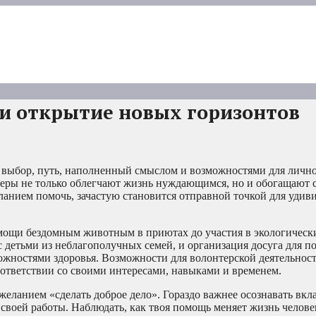
 и открытие новых горизонтов
й выбор, путь, наполненный смыслом и возможностями для лично
нтеры не только облегчают жизнь нуждающимся, но и обогащают 
анием помочь, зачастую становится отправной точкой для удив
омощи бездомным животным в приютах до участия в экологическ
 с детьми из неблагополучных семей, и организация досуга для 
ожностями здоровья. Возможности для волонтерской деятельнос
оответствии со своими интересами, навыками и временем.
еланием «сделать доброе дело». Гораздо важнее осознавать вкл
своей работы. Наблюдать, как твоя помощь меняет жизнь челове