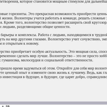
овлетворения, которое становится мощным стимулом для дальней
новые горизонты. Это прекрасная возможность приобрести ценн
 жизни. Волонтеры учатся работать в команде, решать сложные 
я. Кроме того, волонтерство позволяет расширить свой кругозор,
ми людьми, разделяющими общие ценности.
 барьеры и комплексы. Работа с людьми, находящимися в трудн
уть на мир другими глазами. Волонтерство учит сочувствию, эм
м и открытым к новому.
ерство приобретает особую актуальность. Это мощная сила, спос
тремлении сделать мир лучше. Волонтерство – это не просто хоб
х гуманизма, милосердия и социальной ответственности.
пришло время задуматься об этом. Откройте для себя мир волонт
ете ценный опыт и измените свою жизнь к лучшему. Ведь, как гл
 инвестиция в будущее, в будущее, где царят добро, справедливо
 в РФ