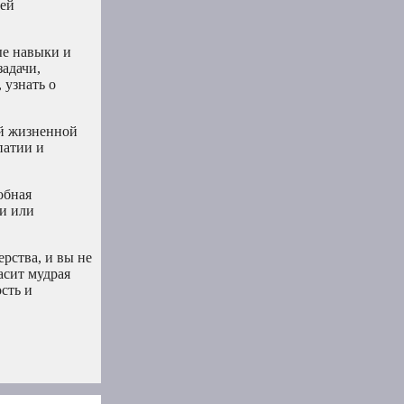
шей
ые навыки и
задачи,
 узнать о
ой жизненной
патии и
обная
би или
ерства, и вы не
асит мудрая
сть и