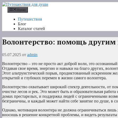
Перейти
к
Меню
содержимому
Путешествия
Блог
Каталог статей
Волонтерство: помощь другим
05.07.2025
от
admin
Волонтерство – это не просто акт доброй воли, это осознанны
Отдавая свое время, энергию и навыки на благо других, воло
Этот альтруистический порыв, продиктованный искренним жел
открытий и глубоких перемен в жизни самого волонтера.
Волонтерство охватывает широкий спектр деятельности, от п
очистке лесов и рек. Это может быть и образовательная работа
домах престарелых, и поддержка людей с ограниченными возм
безграничны, и каждый может найти себе занятие по душе, в с
Однако, мотивация волонтера не должна ограничиваться лишь ж
вносишь в решение конкретной проблемы, и видеть результаты 