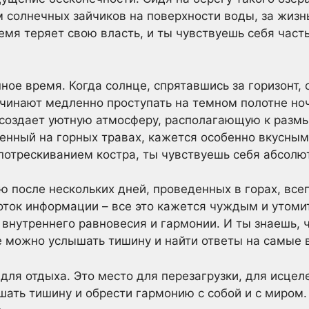
ем солнечных зайчиков на поверхности воды, за жиз
емя теряет свою власть, и ты чувствуешь себя част
нное время. Когда солнце, спрятавшись за горизонт,
ачинают медленно проступать на темном полотне но
создает уютную атмосферу, располагающую к разм
енный на горных травах, кажется особенно вкусным
отрескиванием костра, ты чувствуешь себя абсолю
 после нескольких дней, проведенных в горах, все
оток информации – все это кажется чуждым и утоми
внутреннего равновесия и гармонии. И ты знаешь, 
де можно услышать тишину и найти ответы на самые
 для отдыха. Это место для перезагрузки, для исцел
шать тишину и обрести гармонию с собой и с миром.