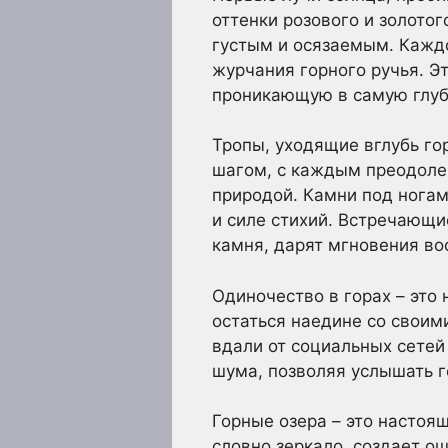
оттенки розового и золото
густым и осязаемым. Каждо
журчания горного ручья. Э
проникающую в самую глуб
Тропы, уходящие вглубь гор
шагом, с каждым преодоле
природой. Камни под ногам
и силе стихий. Встречающи
камня, дарят мгновения во
Одиночество в горах – это
остаться наедине со своим
вдали от социальных сетей
шума, позволяя услышать г
Горные озера – это настоя
словно зеркало, создает о