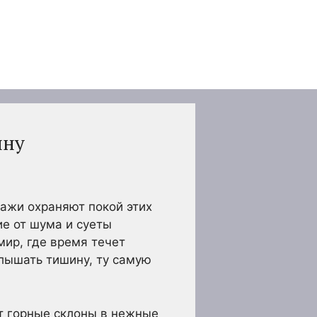
ину
ажи охраняют покой этих
е от шума и суеты
мир, где время течет
слышать тишину, ту самую
т горные склоны в нежные