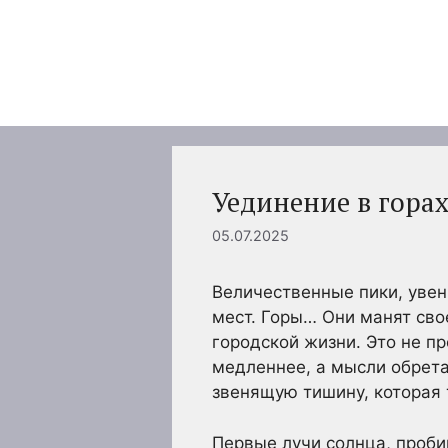
Перейти
к
содержимому
Уединение в гора
05.07.2025
Величественные пики, уве
мест. Горы… Они манят сво
городской жизни. Это не пр
медленнее, а мысли обрета
звенящую тишину, которая 
Первые лучи солнца, проби