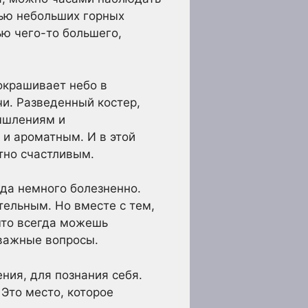
нью небольших горных
ью чего-то большего,
 окрашивает небо в
чи. Разведенный костер,
ышлениям и
 и ароматным. И в этой
тно счастливым.
гда немного болезненно.
тельным. Но вместе с тем,
что всегда можешь
 важные вопросы.
ения, для познания себя.
 Это место, которое