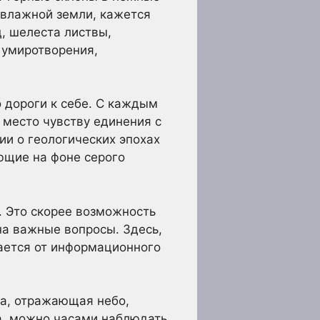
 влажной земли, кажется
ц, шелеста листвы,
 умиротворения,
о дороги к себе. С каждым
место чувству единения с
ии о геологических эпохах
ющие на фоне серого
. Это скорее возможность
на важные вопросы. Здесь,
щается от информационного
да, отражающая небо,
ра, можно часами наблюдать