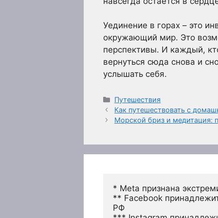
навсегда остается в сердце
Уединение в горах – это и
окружающий мир. Это возмо
перспективы. И каждый, кто
вернуться сюда снова и сн
услышать себя.
Рубрики
Путешествия
Как путешествовать с дома
Морской бриз и медитация: 
* Meta признана экстрем
** Facebook принадлежит
РФ
*** Instagram принадлеж