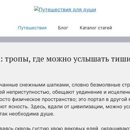
Путешествия
Блог
Каталог статей
х: тропы, где можно услышать тиш
нчанные снежными шапками, словно безмолвные стр
ей неприступностью, обещают уединение и исцелени
осто физическое пространство; это портал в другой 
ют ясность. Здесь, вдали от цивилизации, можно у
так необходима душе.
ваясь сквозь густую хвою вековых елей, окрашиваю