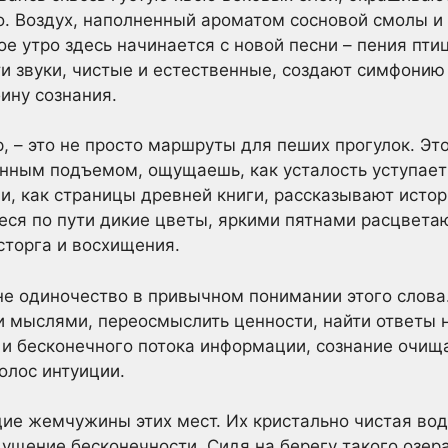
го. Воздух, наполненный ароматом сосновой смолы и
е утро здесь начинается с новой песни – пения пти
ти звуки, чистые и естественные, создают симфонию
ину сознания.
, – это не просто маршруты для пеших прогулок. Эт
нным подъемом, ощущаешь, как усталость уступает 
и, как страницы древней книги, рассказывают истор
еся по пути дикие цветы, яркими пятнами расцвета
сторга и восхищения.
 не одиночество в привычном понимании этого слова
и мыслями, переосмыслить ценности, найти ответы 
 и бесконечного потока информации, сознание очи
олос интуиции.
щие жемчужины этих мест. Их кристально чистая во
щущение бесконечности. Сидя на берегу такого озе