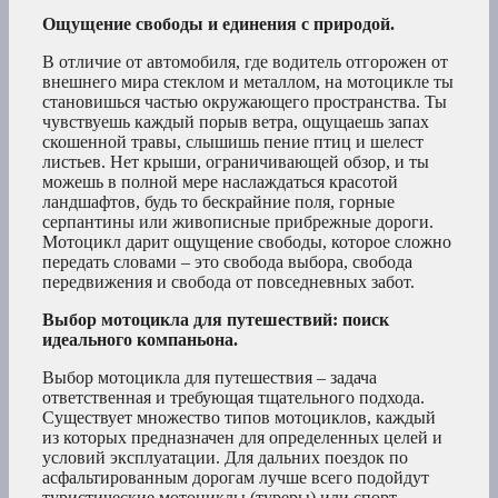
Ощущение свободы и единения с природой.
В отличие от автомобиля, где водитель отгорожен от
внешнего мира стеклом и металлом, на мотоцикле ты
становишься частью окружающего пространства. Ты
чувствуешь каждый порыв ветра, ощущаешь запах
скошенной травы, слышишь пение птиц и шелест
листьев. Нет крыши, ограничивающей обзор, и ты
можешь в полной мере наслаждаться красотой
ландшафтов, будь то бескрайние поля, горные
серпантины или живописные прибрежные дороги.
Мотоцикл дарит ощущение свободы, которое сложно
передать словами – это свобода выбора, свобода
передвижения и свобода от повседневных забот.
Выбор мотоцикла для путешествий: поиск
идеального компаньона.
Выбор мотоцикла для путешествия – задача
ответственная и требующая тщательного подхода.
Существует множество типов мотоциклов, каждый
из которых предназначен для определенных целей и
условий эксплуатации. Для дальних поездок по
асфальтированным дорогам лучше всего подойдут
туристические мотоциклы (туреры) или спорт-