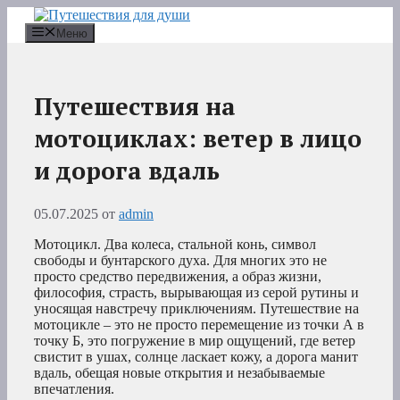
Перейти
к
Меню
содержимому
Путешествия на
мотоциклах: ветер в лицо
и дорога вдаль
05.07.2025
от
admin
Мотоцикл. Два колеса, стальной конь, символ
свободы и бунтарского духа. Для многих это не
просто средство передвижения, а образ жизни,
философия, страсть, вырывающая из серой рутины и
уносящая навстречу приключениям. Путешествие на
мотоцикле – это не просто перемещение из точки А в
точку Б, это погружение в мир ощущений, где ветер
свистит в ушах, солнце ласкает кожу, а дорога манит
вдаль, обещая новые открытия и незабываемые
впечатления.