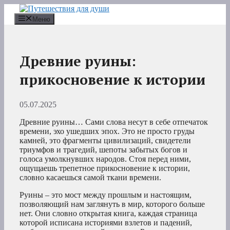
Перейти
к
Меню
содержимому
Древние руины:
прикосновение к истории
05.07.2025
Древние руины… Сами слова несут в себе отпечаток
времени, эхо ушедших эпох. Это не просто груды
камней, это фрагменты цивилизаций, свидетели
триумфов и трагедий, шепоты забытых богов и
голоса умолкнувших народов. Стоя перед ними,
ощущаешь трепетное прикосновение к истории,
словно касаешься самой ткани времени.
Руины – это мост между прошлым и настоящим,
позволяющий нам заглянуть в мир, которого больше
нет. Они словно открытая книга, каждая страница
которой исписана историями взлетов и падений,