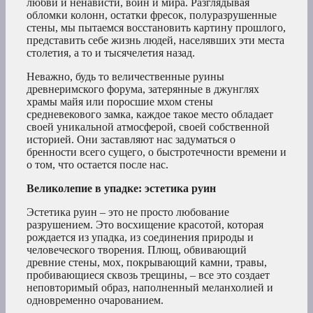
любви и ненависти, войн и мира. Разглядывая
обломки колонн, остатки фресок, полуразрушенные
стены, мы пытаемся восстановить картину прошлого,
представить себе жизнь людей, населявших эти места
столетия, а то и тысячелетия назад.
Неважно, будь то величественные руины
древнеримского форума, затерянные в джунглях
храмы майя или поросшие мхом стены
средневекового замка, каждое такое место обладает
своей уникальной атмосферой, своей собственной
историей. Они заставляют нас задуматься о
бренности всего сущего, о быстротечности времени и
о том, что остается после нас.
Великолепие в упадке: эстетика руин
Эстетика руин – это не просто любование
разрушением. Это восхищение красотой, которая
рождается из упадка, из соединения природы и
человеческого творения. Плющ, обвивающий
древние стены, мох, покрывающий камни, травы,
пробивающиеся сквозь трещины, – все это создает
неповторимый образ, наполненный меланхолией и
одновременно очарованием.