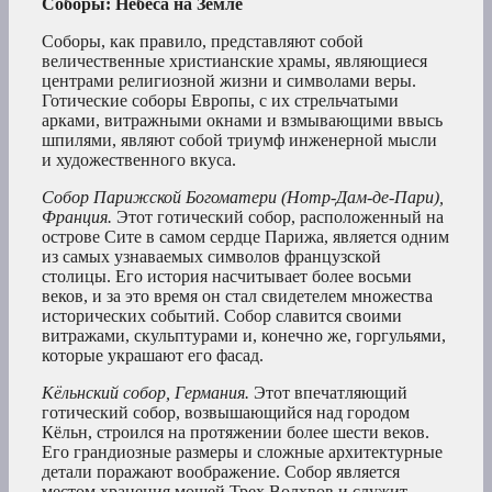
Соборы: Небеса на Земле
Соборы, как правило, представляют собой
величественные христианские храмы, являющиеся
центрами религиозной жизни и символами веры.
Готические соборы Европы, с их стрельчатыми
арками, витражными окнами и взмывающими ввысь
шпилями, являют собой триумф инженерной мысли
и художественного вкуса.
Собор Парижской Богоматери (Нотр-Дам-де-Пари),
Франция.
Этот готический собор, расположенный на
острове Сите в самом сердце Парижа, является одним
из самых узнаваемых символов французской
столицы. Его история насчитывает более восьми
веков, и за это время он стал свидетелем множества
исторических событий. Собор славится своими
витражами, скульптурами и, конечно же, горгульями,
которые украшают его фасад.
Кёльнский собор, Германия.
Этот впечатляющий
готический собор, возвышающийся над городом
Кёльн, строился на протяжении более шести веков.
Его грандиозные размеры и сложные архитектурные
детали поражают воображение. Собор является
местом хранения мощей Трех Волхвов и служит