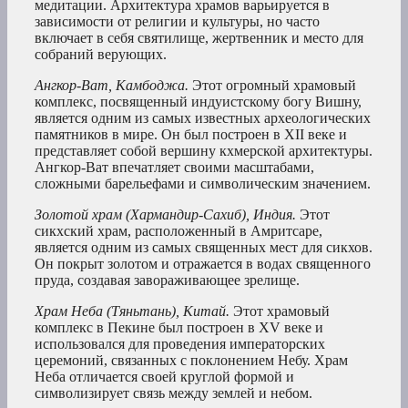
медитации. Архитектура храмов варьируется в
зависимости от религии и культуры, но часто
включает в себя святилище, жертвенник и место для
собраний верующих.
Ангкор-Ват, Камбоджа.
Этот огромный храмовый
комплекс, посвященный индуистскому богу Вишну,
является одним из самых известных археологических
памятников в мире. Он был построен в XII веке и
представляет собой вершину кхмерской архитектуры.
Ангкор-Ват впечатляет своими масштабами,
сложными барельефами и символическим значением.
Золотой храм (Хармандир-Сахиб), Индия.
Этот
сикхский храм, расположенный в Амритсаре,
является одним из самых священных мест для сикхов.
Он покрыт золотом и отражается в водах священного
пруда, создавая завораживающее зрелище.
Храм Неба (Тяньтань), Китай.
Этот храмовый
комплекс в Пекине был построен в XV веке и
использовался для проведения императорских
церемоний, связанных с поклонением Небу. Храм
Неба отличается своей круглой формой и
символизирует связь между землей и небом.