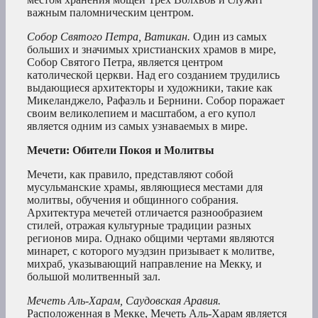
важным паломническим центром.
Собор Святого Петра, Ватикан.
Один из самых
больших и значимых христианских храмов в мире,
Собор Святого Петра, является центром
католической церкви. Над его созданием трудились
выдающиеся архитекторы и художники, такие как
Микеланджело, Рафаэль и Бернини. Собор поражает
своим великолепием и масштабом, а его купол
является одним из самых узнаваемых в мире.
Мечети: Обители Покоя и Молитвы
Мечети, как правило, представляют собой
мусульманские храмы, являющиеся местами для
молитвы, обучения и общинного собрания.
Архитектура мечетей отличается разнообразием
стилей, отражая культурные традиции разных
регионов мира. Однако общими чертами являются
минарет, с которого муэдзин призывает к молитве,
михраб, указывающий направление на Мекку, и
большой молитвенный зал.
Мечеть Аль-Харам, Саудовская Аравия.
Расположенная в Мекке, Мечеть Аль-Харам является