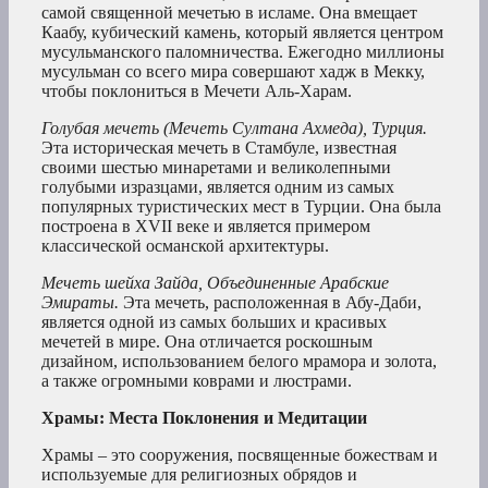
самой священной мечетью в исламе. Она вмещает
Каабу, кубический камень, который является центром
мусульманского паломничества. Ежегодно миллионы
мусульман со всего мира совершают хадж в Мекку,
чтобы поклониться в Мечети Аль-Харам.
Голубая мечеть (Мечеть Султана Ахмеда), Турция.
Эта историческая мечеть в Стамбуле, известная
своими шестью минаретами и великолепными
голубыми изразцами, является одним из самых
популярных туристических мест в Турции. Она была
построена в XVII веке и является примером
классической османской архитектуры.
Мечеть шейха Зайда, Объединенные Арабские
Эмираты.
Эта мечеть, расположенная в Абу-Даби,
является одной из самых больших и красивых
мечетей в мире. Она отличается роскошным
дизайном, использованием белого мрамора и золота,
а также огромными коврами и люстрами.
Храмы: Места Поклонения и Медитации
Храмы – это сооружения, посвященные божествам и
используемые для религиозных обрядов и