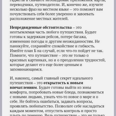
переводчики, путеводители. И, конечно же, изучите
несколько фраз на местном языке – это поможет вам
почувствовать себя более уверенно и завоевать
расположение местных жителей.
Непредвиденные обстоятельства
– это
неотъемлемая часть любого путешествия. Будьте
готовы к задержкам рейсов, потере багажа,
изменению погоды и другим неожиданностям. Не
паникуйте, сохраняйте спокойствие и гибкость.
Имейте план Б на случай, если что-то пойдет не так.
Помните, что путешествие – это не только о
красивых картинках, но и о преодолении трудностей,
которые делают его еще более ценным и
запоминающимся.
И, наконец, самый главный секрет идеального
путешествия – это
открытость к новым
впечатлениям
. Будьте готовы выйти из зоны
комфорта, попробовать новые блюда, познакомиться
с новыми людьми, узнать что-то новое о мире и о
себе. Не бойтесь ошибаться, задавать вопросы,
проявлять любопытство. Позвольте себе насладиться
каждым моментом, отпустить контроль и просто
плыть по течению. Ведь путешествие – это не только