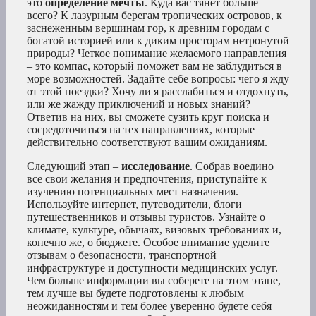
это
определение мечты
. Куда вас тянет больше
всего? К лазурным берегам тропических островов, к
заснеженным вершинам гор, к древним городам с
богатой историей или к диким просторам нетронутой
природы? Четкое понимание желаемого направления
– это компас, который поможет вам не заблудиться в
море возможностей. Задайте себе вопросы: чего я жду
от этой поездки? Хочу ли я расслабиться и отдохнуть,
или же жажду приключений и новых знаний?
Ответив на них, вы сможете сузить круг поиска и
сосредоточиться на тех направлениях, которые
действительно соответствуют вашим ожиданиям.
Следующий этап –
исследование
. Собрав воедино
все свои желания и предпочтения, приступайте к
изучению потенциальных мест назначения.
Используйте интернет, путеводители, блоги
путешественников и отзывы туристов. Узнайте о
климате, культуре, обычаях, визовых требованиях и,
конечно же, о бюджете. Особое внимание уделите
отзывам о безопасности, транспортной
инфраструктуре и доступности медицинских услуг.
Чем больше информации вы соберете на этом этапе,
тем лучше вы будете подготовлены к любым
неожиданностям и тем более уверенно будете себя