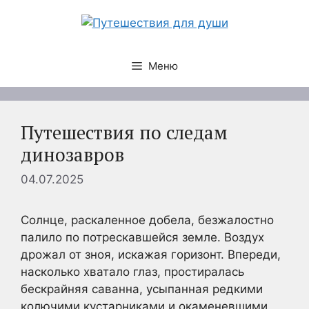
Перейти
к
содержимому
Меню
Путешествия по следам
динозавров
04.07.2025
Солнце, раскаленное добела, безжалостно
палило по потрескавшейся земле. Воздух
дрожал от зноя, искажая горизонт. Впереди,
насколько хватало глаз, простиралась
бескрайняя саванна, усыпанная редкими
колючими кустарниками и окаменевшими